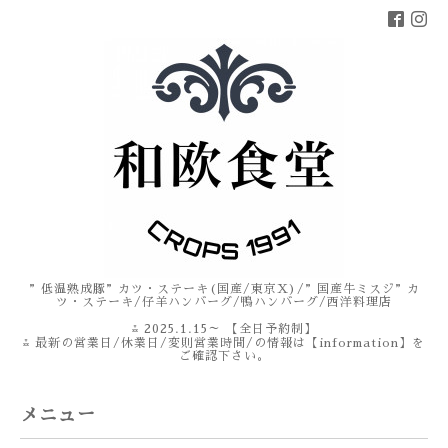
”低温熟成豚”カツ・ステーキ(国産/東京X)/”国産牛ミスジ”カ
ツ・ステーキ/仔羊ハンバーグ/鴨ハンバーグ/西洋料理店
⁂ 2025.1.15～ 【全日予約制】
⁂ 最新の営業日/休業日/変則営業時間/の情報は【information】を
ご確認下さい。
メニュー