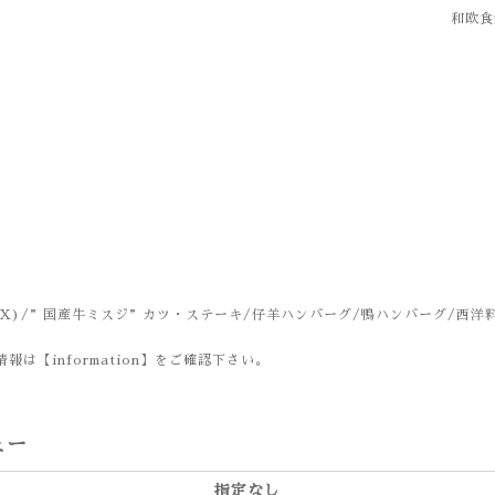
和欧食堂
X)/”国産牛ミスジ”カツ・ステーキ/仔羊ハンバーグ/鴨ハンバーグ/西洋
報は【information】をご確認下さい。
ュー
指定なし