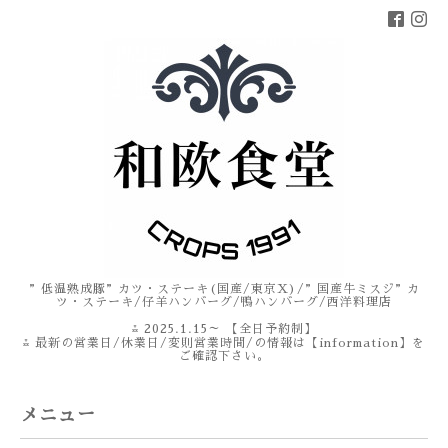
”低温熟成豚”カツ・ステーキ(国産/東京X)/”国産牛ミスジ”カ
ツ・ステーキ/仔羊ハンバーグ/鴨ハンバーグ/西洋料理店
⁂ 2025.1.15～ 【全日予約制】
⁂ 最新の営業日/休業日/変則営業時間/の情報は【information】を
ご確認下さい。
メニュー