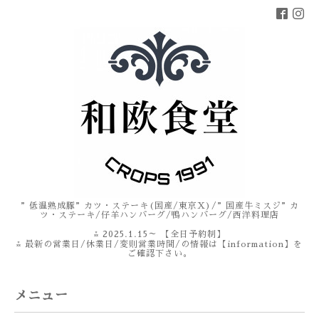
”低温熟成豚”カツ・ステーキ(国産/東京X)/”国産牛ミスジ”カ
ツ・ステーキ/仔羊ハンバーグ/鴨ハンバーグ/西洋料理店
⁂ 2025.1.15～ 【全日予約制】
⁂ 最新の営業日/休業日/変則営業時間/の情報は【information】を
ご確認下さい。
メニュー