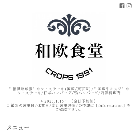
”低温熟成豚”カツ・ステーキ(国産/東京X)/”国産牛ミスジ”カ
ツ・ステーキ/仔羊ハンバーグ/鴨ハンバーグ/西洋料理店
⁂ 2025.1.15～ 【全日予約制】
⁂ 最新の営業日/休業日/変則営業時間/の情報は【information】を
ご確認下さい。
メニュー