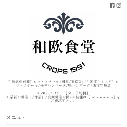
”低温熟成豚”カツ・ステーキ(国産/東京X)/”国産牛ミスジ”カ
ツ・ステーキ/仔羊ハンバーグ/鴨ハンバーグ/西洋料理店
⁂ 2025.1.15～ 【全日予約制】
⁂ 最新の営業日/休業日/変則営業時間/の情報は【information】を
ご確認下さい。
メニュー