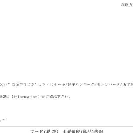
和欧食堂
X)/”国産牛ミスジ”カツ・ステーキ/仔羊ハンバーグ/鴨ハンバーグ/西洋
報は【information】をご確認下さい。
ュー
フード(昼 夜） ＊昼値段(単品)表記