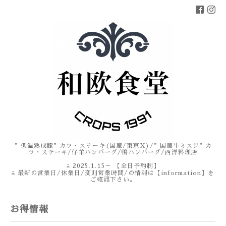
”低温熟成豚”カツ・ステーキ(国産/東京X)/”国産牛ミスジ”カ
ツ・ステーキ/仔羊ハンバーグ/鴨ハンバーグ/西洋料理店
⁂ 2025.1.15～ 【全日予約制】
⁂ 最新の営業日/休業日/変則営業時間/の情報は【information】を
ご確認下さい。
お得情報