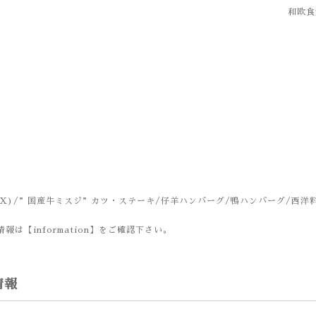
和欧食堂
X)/”国産牛ミスジ”カツ・ステーキ/仔羊ハンバーグ/鴨ハンバーグ/西洋
報は【information】をご確認下さい。
情報