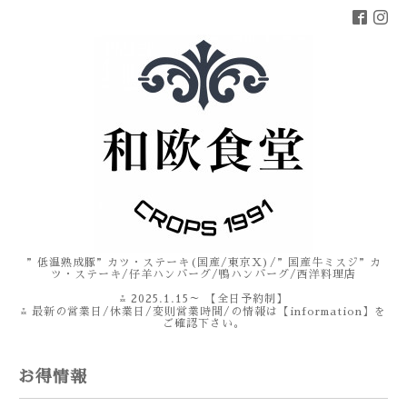
”低温熟成豚”カツ・ステーキ(国産/東京X)/”国産牛ミスジ”カ
ツ・ステーキ/仔羊ハンバーグ/鴨ハンバーグ/西洋料理店
⁂ 2025.1.15～ 【全日予約制】
⁂ 最新の営業日/休業日/変則営業時間/の情報は【information】を
ご確認下さい。
お得情報