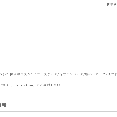
和欧食堂
X)/”国産牛ミスジ”カツ・ステーキ/仔羊ハンバーグ/鴨ハンバーグ/西洋
報は【information】をご確認下さい。
情報