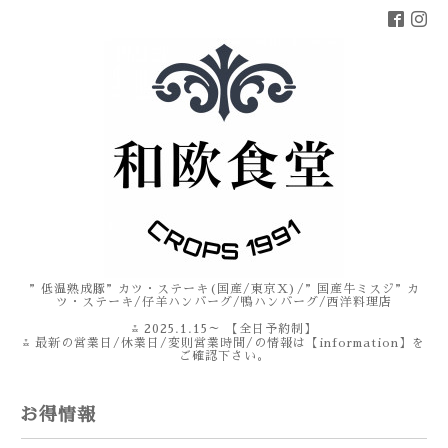
”低温熟成豚”カツ・ステーキ(国産/東京X)/”国産牛ミスジ”カ
ツ・ステーキ/仔羊ハンバーグ/鴨ハンバーグ/西洋料理店
⁂ 2025.1.15～ 【全日予約制】
⁂ 最新の営業日/休業日/変則営業時間/の情報は【information】を
ご確認下さい。
お得情報