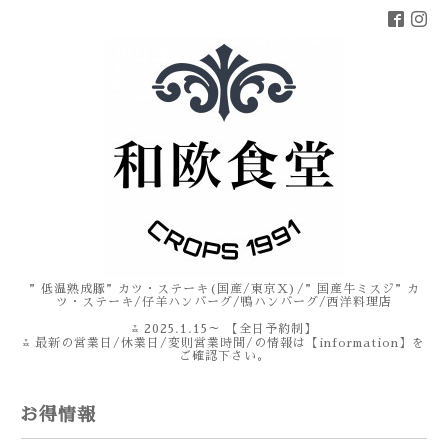
”低温熟成豚”カツ・ステーキ(国産/東京X)/”国産牛ミスジ”カ
ツ・ステーキ/仔羊ハンバーグ/鴨ハンバーグ/西洋料理店
⁂ 2025.1.15～ 【全日予約制】
⁂ 最新の営業日/休業日/変則営業時間/の情報は【information】を
ご確認下さい。
お得情報