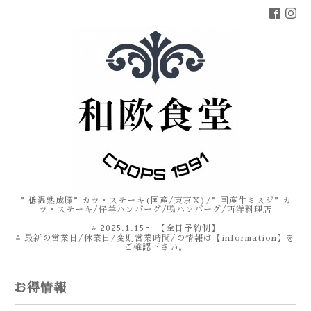
”低温熟成豚”カツ・ステーキ(国産/東京X)/”国産牛ミスジ”カ
ツ・ステーキ/仔羊ハンバーグ/鴨ハンバーグ/西洋料理店
⁂ 2025.1.15～ 【全日予約制】
⁂ 最新の営業日/休業日/変則営業時間/の情報は【information】を
ご確認下さい。
お得情報