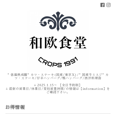
”低温熟成豚”カツ・ステーキ(国産/東京X)/”国産牛ミスジ”カ
ツ・ステーキ/仔羊ハンバーグ/鴨ハンバーグ/西洋料理店
⁂ 2025.1.15～ 【全日予約制】
⁂ 最新の営業日/休業日/変則営業時間/の情報は【information】を
ご確認下さい。
お得情報