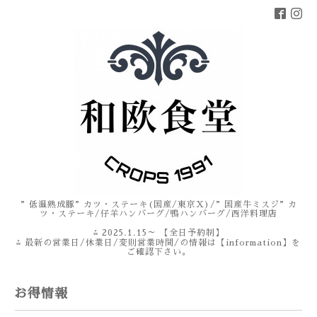
”低温熟成豚”カツ・ステーキ(国産/東京X)/”国産牛ミスジ”カ
ツ・ステーキ/仔羊ハンバーグ/鴨ハンバーグ/西洋料理店
⁂ 2025.1.15～ 【全日予約制】
⁂ 最新の営業日/休業日/変則営業時間/の情報は【information】を
ご確認下さい。
お得情報