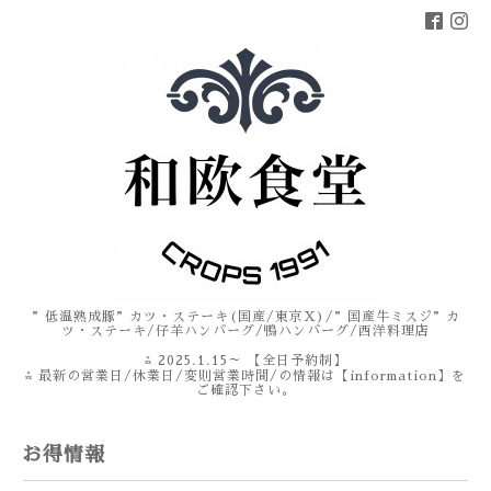
”低温熟成豚”カツ・ステーキ(国産/東京X)/”国産牛ミスジ”カ
ツ・ステーキ/仔羊ハンバーグ/鴨ハンバーグ/西洋料理店
⁂ 2025.1.15～ 【全日予約制】
⁂ 最新の営業日/休業日/変則営業時間/の情報は【information】を
ご確認下さい。
お得情報