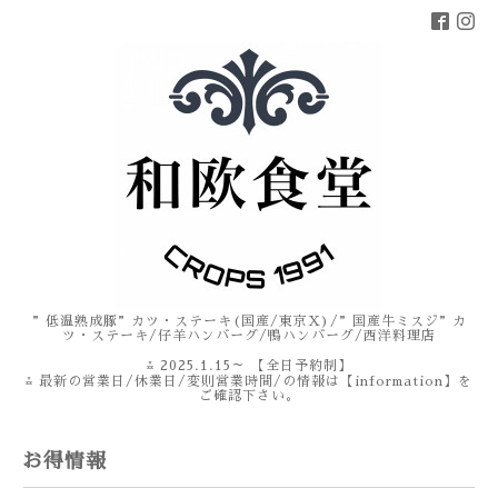
”低温熟成豚”カツ・ステーキ(国産/東京X)/”国産牛ミスジ”カ
ツ・ステーキ/仔羊ハンバーグ/鴨ハンバーグ/西洋料理店
⁂ 2025.1.15～ 【全日予約制】
⁂ 最新の営業日/休業日/変則営業時間/の情報は【information】を
ご確認下さい。
お得情報