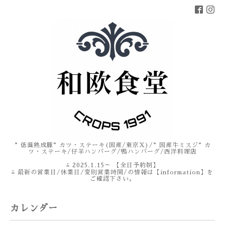
”低温熟成豚”カツ・ステーキ(国産/東京X)/”国産牛ミスジ”カ
ツ・ステーキ/仔羊ハンバーグ/鴨ハンバーグ/西洋料理店
⁂ 2025.1.15～ 【全日予約制】
⁂ 最新の営業日/休業日/変則営業時間/の情報は【information】を
ご確認下さい。
カレンダー