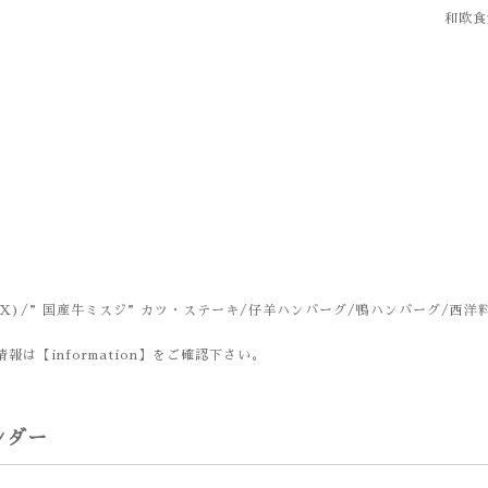
和欧食堂
X)/”国産牛ミスジ”カツ・ステーキ/仔羊ハンバーグ/鴨ハンバーグ/西洋
報は【information】をご確認下さい。
ンダー