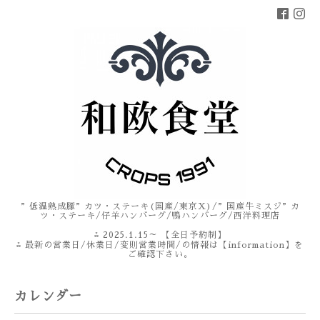
”低温熟成豚”カツ・ステーキ(国産/東京X)/”国産牛ミスジ”カ
ツ・ステーキ/仔羊ハンバーグ/鴨ハンバーグ/西洋料理店
⁂ 2025.1.15～ 【全日予約制】
⁂ 最新の営業日/休業日/変則営業時間/の情報は【information】を
ご確認下さい。
カレンダー