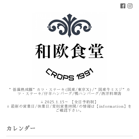
”低温熟成豚”カツ・ステーキ(国産/東京X)/”国産牛ミスジ”カ
ツ・ステーキ/仔羊ハンバーグ/鴨ハンバーグ/西洋料理店
⁂ 2025.1.15～ 【全日予約制】
⁂ 最新の営業日/休業日/変則営業時間/の情報は【information】を
ご確認下さい。
カレンダー