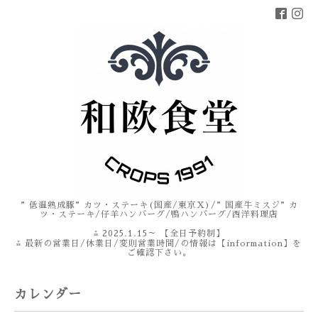
”低温熟成豚”カツ・ステーキ(国産/東京X)/”国産牛ミスジ”カ
ツ・ステーキ/仔羊ハンバーグ/鴨ハンバーグ/西洋料理店
⁂ 2025.1.15～ 【全日予約制】
⁂ 最新の営業日/休業日/変則営業時間/の情報は【information】を
ご確認下さい。
カレンダー