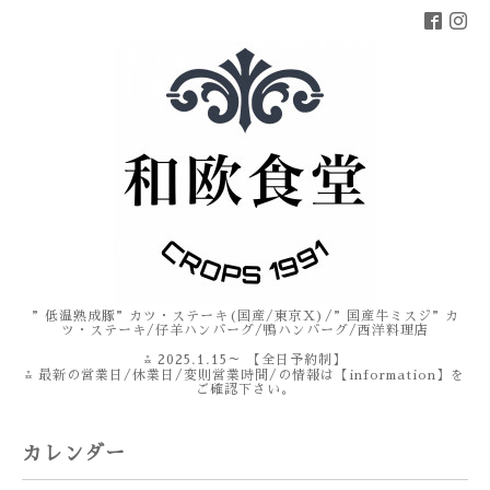
”低温熟成豚”カツ・ステーキ(国産/東京X)/”国産牛ミスジ”カ
ツ・ステーキ/仔羊ハンバーグ/鴨ハンバーグ/西洋料理店
⁂ 2025.1.15～ 【全日予約制】
⁂ 最新の営業日/休業日/変則営業時間/の情報は【information】を
ご確認下さい。
カレンダー