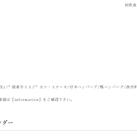
和欧食堂
X)/”国産牛ミスジ”カツ・ステーキ/仔羊ハンバーグ/鴨ハンバーグ/西洋
報は【information】をご確認下さい。
ンダー