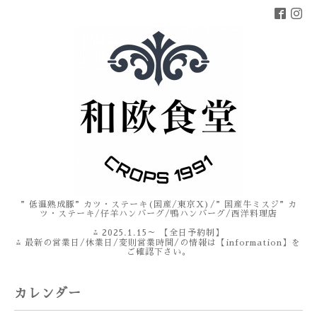
”低温熟成豚”カツ・ステーキ(国産/東京X)/”国産牛ミスジ”カ
ツ・ステーキ/仔羊ハンバーグ/鴨ハンバーグ/西洋料理店
⁂ 2025.1.15～ 【全日予約制】
⁂ 最新の営業日/休業日/変則営業時間/の情報は【information】を
ご確認下さい。
カレンダー