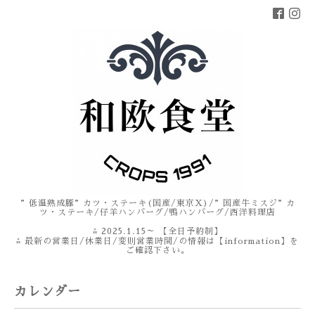
”低温熟成豚”カツ・ステーキ(国産/東京X)/”国産牛ミスジ”カ
ツ・ステーキ/仔羊ハンバーグ/鴨ハンバーグ/西洋料理店
⁂ 2025.1.15～ 【全日予約制】
⁂ 最新の営業日/休業日/変則営業時間/の情報は【information】を
ご確認下さい。
カレンダー