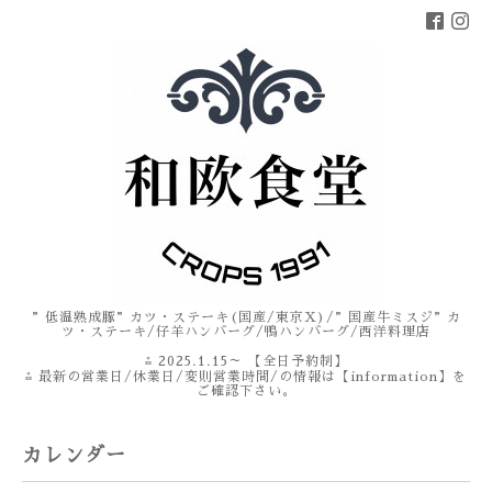
”低温熟成豚”カツ・ステーキ(国産/東京X)/”国産牛ミスジ”カ
ツ・ステーキ/仔羊ハンバーグ/鴨ハンバーグ/西洋料理店
⁂ 2025.1.15～ 【全日予約制】
⁂ 最新の営業日/休業日/変則営業時間/の情報は【information】を
ご確認下さい。
カレンダー